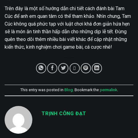
Trên đây là một số hướng dẫn chi tiết cách đánh bài Tam
Cúc để anh em quan tâm có thể tham khảo. Nhìn chung, Tam
Cúc không quá phức tạp với luật chơi khá đơn giản hứa hẹn
sẽ là món ăn tinh thần hấp dẫn cho những dịp lễ tết. Đừng
quên theo dõi thêm nhiều bài viết khác để cập nhật những
kiến thức, kinh nghiệm chơi game bài, cá cược nhé!
This entry was posted in
Blog
. Bookmark the
permalink
.
TRỊNH CÔNG ĐẠT