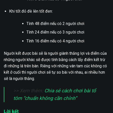
Khi tốt đỏ đè lên tốt đen:
Tính 48 điểm nếu có 2 người chơi
Tính 24 điểm nếu có 3 người chơi
Tính 16 điểm nếu có 4 người chơi
Người kết được bài sẽ là người giành thắng lợi và điểm của
những người khác sẽ được tính bằng cách lấy điểm kết trừ
đi những lá trên bàn. Riêng với những ván tam cúc không có
kết ở cuối thì người chơi sẽ tự so bài với nhau, ai nhiều hơn
sẽ là người thắng.
>> Xem thêm:
Chia sẻ cách chơi bài tổ
tôm “chuẩn không cần chỉnh”
Lời kết