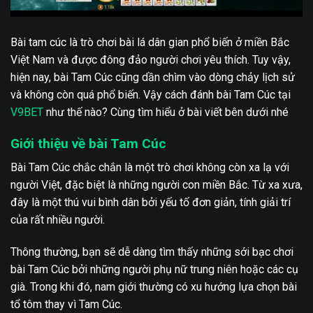
Bài tam cúc là trò chơi bài lá dân gian phổ biến ở miền Bắc
Việt Nam và được đông đảo người chơi yêu thích. Tuy vậy,
hiện nay, bài Tam Cúc cũng dần chìm vào dòng chảy lịch sử
và không còn quá phổ biến. Vậy cách đánh bài Tam Cúc tại
V9BET
như thế nào? Cùng tìm hiểu ở bài viết bên dưới nhé
Giới thiệu về bài Tam Cúc
Bài Tam Cúc chắc chắn là một trò chơi không còn xa lạ với
người Việt, đặc biệt là những người con miền Bắc. Từ xa xưa,
đây là một thú vui bình dân bởi yếu tố đơn giản, tính giải trí
của rất nhiều người.
Thông thường, bạn sẽ dễ dàng tìm thấy những sới bạc chơi
bài Tam Cúc bởi những người phụ nữ trung niên hoặc các cụ
già. Trong khi đó, nam giới thường có xu hướng lựa chọn bài
tổ tôm thay vì Tam Cúc.