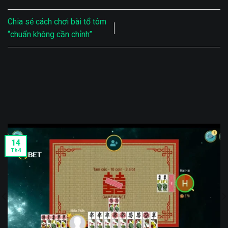
Chia sẻ cách chơi bài tổ tôm
“chuẩn không cần chỉnh”
14
Th4