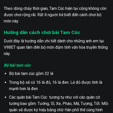
Theo dòng chảy thời gian, Tam Cúc hiện tại cũng không còn
được chơi rộng rãi. Rất ít người trẻ biết đến cách chơi bộ
môn này.
Hướng dẫn cách chơi bài Tam Cúc
Dưới đây là hướng dẫn chi tiết dành cho những anh em tại
V9BET quan tâm đến bộ môn đậm tính văn hóa truyền thống
này.
Bộ bài tam cúc
Bộ bài tam cúc gồm 32 lá
Trong bộ sẽ có 16 lá đỏ, 16 lá đen. Lá đỏ được tính là
mạnh hơn lá đen
Các quân bài Tam Cúc tương tự như với các quân cờ
tướng bao gồm: Tướng, Sĩ, Xe, Pháo, Mã, Tượng, Tốt. Mỗi
quân sẽ được ký hiệu bằng chữ Hán phổ thể cùng hình