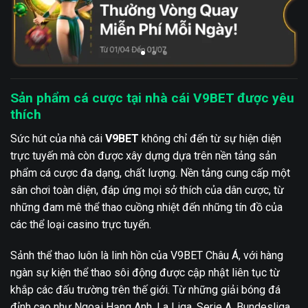
Sản phẩm cá cược tại nhà cái V9BET được yêu
thích
Sức hút của nhà cái
V9BET
không chỉ đến từ sự hiện diện
trực tuyến mà còn được xây dựng dựa trên nền tảng sản
phẩm cá cược đa dạng, chất lượng. Nền tảng cung cấp một
sân chơi toàn diện, đáp ứng mọi sở thích của dân cược, từ
những đam mê thể thao cuồng nhiệt đến những tín đồ của
các thể loại casino trực tuyến.
Sảnh thể thao luôn là linh hồn của V9BET Châu Á, với hàng
ngàn sự kiện thể thao sôi động được cập nhật liên tục từ
khắp các đấu trường trên thế giới. Từ những giải bóng đá
đỉnh cao như Ngoại Hạng Anh, La Liga, Serie A, Bundesliga,