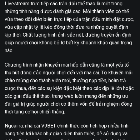
Livestream trực tiếp các trận đấu thể thao là một trong
những tính năng được đánh giá cao. Mỗi thành viên có thể
vừa theo dõi diễn biến trực tiếp của trận đấu mình đặt cược,
vừa cập nhật tỷ lệ kèo đồng thời đưa ra những quyết định
kịp thời. Chất lượng hình ảnh sắc nét, đường truyền ổn định
giúp người chơi không bỏ lỡ bất kỳ khoảnh khắc quan trọng
nào.
Chương trình nhận khuyến mãi hấp dẫn cũng là một yếu tố
thu hút đông đảo người chơi đến với nhà cái. Từ khuyến mãi
chào mừng cho thành viên mới, thưởng nạp tiền, hoàn trả
cược thua, đến các sự kiện đặc biệt theo các dịp lễ lớn hoặc
các giải đấu thể thao, trang web luôn mang đến những ưu
đãi giá trị giúp người chơi có thêm vốn để trải nghiệm đồng
thời tăng cơ hội chiến thắng.
Ngoài ra, nhà cái V9BET chính thức còn tích hợp nhiều tính
năng tiện lợi khác như giao diện thân thiện, dễ sử dụng và