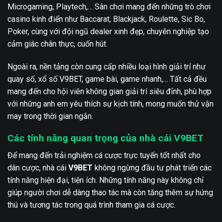
Microgaming, Playtech,… Sân chơi mang đến những trò chơi
casino kinh điển như Baccarat, Blackjack, Roulette, Sic Bo,
Poker, cùng với đội ngũ dealer xinh đẹp, chuyên nghiệp tạo
cảm giác chân thực, cuốn hút.
Ngoài ra, nền tảng còn cung cấp nhiều loại hình giải trí như
quay số, xổ số V9BET, game bài, game nhanh,… Tất cả đều
mang đến cho hội viên không gian giải trí siêu đỉnh, phù hợp
với những anh em yêu thích sự kịch tính, mong muốn thử vận
may trong thời gian ngắn.
Các tính năng quan trọng của nhà cái V9BET
Để mang đến trải nghiệm cá cược trực tuyến tốt nhất cho
dân cược, nhà cái
V9BET
không ngừng đầu tư phát triển các
tính năng hiện đại, tiện ích. Những tính năng này không chỉ
giúp người chơi dễ dàng thao tác mà còn tăng thêm sự hứng
thú và tương tác trong quá trình tham gia cá cược.