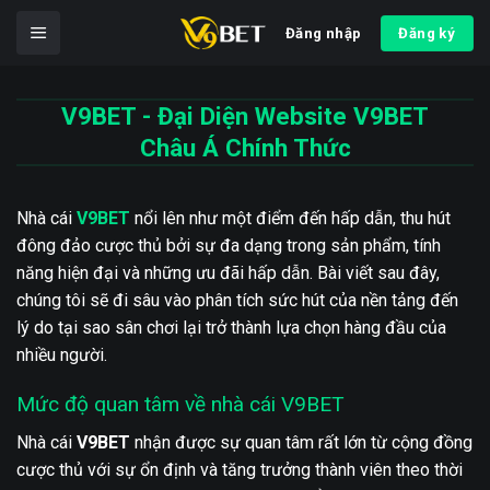
Skip
Đăng nhập
Đăng ký
to
content
V9BET - Đại Diện Website V9BET
Châu Á Chính Thức
Nhà cái
V9BET
nổi lên như một điểm đến hấp dẫn, thu hút
đông đảo cược thủ bởi sự đa dạng trong sản phẩm, tính
năng hiện đại và những ưu đãi hấp dẫn. Bài viết sau đây,
chúng tôi sẽ đi sâu vào phân tích sức hút của nền tảng đến
lý do tại sao sân chơi lại trở thành lựa chọn hàng đầu của
nhiều người.
Mức độ quan tâm về nhà cái V9BET
Nhà cái
V9BET
nhận được sự quan tâm rất lớn từ cộng đồng
cược thủ với sự ổn định và tăng trưởng thành viên theo thời